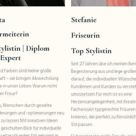
ta
Stefanie
rmeiterin
Friseurin
ylistin
| Diplom
Top Stylistin
 Expert
Seit 27 Jahren übe ich meinen Ber
d Farben sind meine große
Begeisterung aus und lege große
aft – sie bringen Abwechslung
darauf, die individuellen Wünsch
e in unser Leben. Warum nicht
Kundinnen und Kunden zu verste
er Frisur?
umzusetzen. Für mich ist es eine
Herzensangelegenheit, mit Kreati
es, Menschen durch gezielte
Fachwissen typgerechte Frisuren
erungen und -optimierungen neu
kreieren, die perfekt zu Persönlic
 zu lassen. Mit kreativen Ideen
Stil passen.
geschulten Blick für individuelle
setze ich jeden Stil gekonnt in