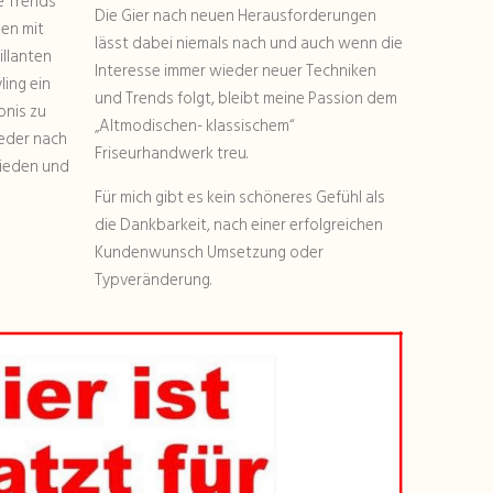
e Trends
Die Gier nach neuen Herausforderungen
en mit
lässt dabei niemals nach und auch wenn die
illanten
Interesse immer wieder neuer Techniken
ing ein
und Trends folgt, bleibt meine Passion dem
bnis zu
„Altmodischen- klassischem“
 jeder nach
Friseurhandwerk treu.
rieden und
Für mich gibt es kein schöneres Gefühl als
die Dankbarkeit, nach einer erfolgreichen
Kundenwunsch Umsetzung oder
Typveränderung.