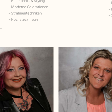
– Haarschnitt & Styling
– 
– Moderne Colorationen
–
– Strähnentechniken
– 
– Hochsteckfrisuren
it