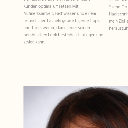
Kunden optimal umsetzen. Mit
Szene. Ob 
Aufmerksamkeit, Fachwissen und einem
Haarschni
freundlichen Lächeln gebe ich gerne Tipps
mein Ziel 
und Tricks weiter, damit jeder seinen
herauszuh
persönlichen Look bestmöglich pflegen und
stylen kann.