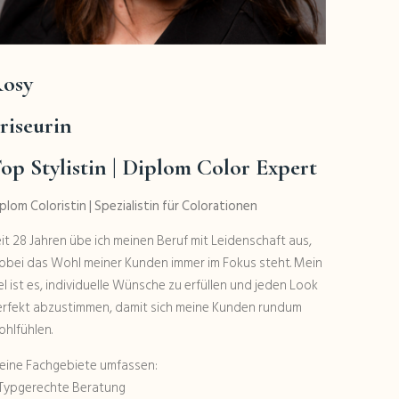
osy
riseurin
op Stylistin
| Diplom Color Expert
plom Coloristin | Spezialistin für Colorationen
it 28 Jahren übe ich meinen Beruf mit Leidenschaft aus,
bei das Wohl meiner Kunden immer im Fokus steht. Mein
el ist es, individuelle Wünsche zu erfüllen und jeden Look
rfekt abzustimmen, damit sich meine Kunden rundum
hlfühlen.
eine Fachgebiete umfassen:
 Typgerechte Beratung