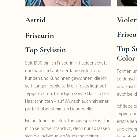
Astrid
Violet
Friseu
Friseurin
Top St
Top Stylistin
Color
Seit 1980 bin ich Friseurin mit Leidenschaft
und habe im Laufe der Jahre viele treue
Formen un
Kunden und Kundinnen gewonnen, die ich
Leidensch
seit Langem begleite. Mein Fokus liegt auf
und Frisch
typgerechten, trendigen sowie klassischen
auch bei d
Haarschnitten – auf Wunsch auch mit einer
Ich liebe 
perfekt abgestimmten Dauerwelle.
Typveränd
Ein ausführliches Beratungsgespräch ist für
erstrahlen
mich selbstverständlich, denn nur so lassen
und einem 
sich die individuellen Wünsche meiner
Schönheit 