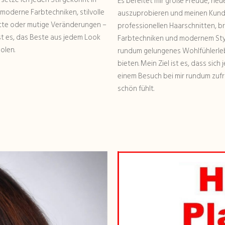
Es bereitet mir große Freude, neu
moderne Farbtechniken, stilvolle
auszuprobieren und meinen Kund
tte oder mutige Veränderungen –
professionellen Haarschnitten, br
ist es, das Beste aus jedem Look
Farbtechniken und modernem Styl
olen.
rundum gelungenes Wohlfühlerle
bieten. Mein Ziel ist es, dass sich
einem Besuch bei mir rundum zuf
schön fühlt.