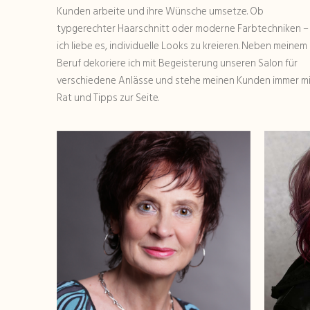
Kunden arbeite und ihre Wünsche umsetze. Ob
typgerechter Haarschnitt oder moderne Farbtechniken –
ich liebe es, individuelle Looks zu kreieren. Neben meinem
Beruf dekoriere ich mit Begeisterung unseren Salon für
verschiedene Anlässe und stehe meinen Kunden immer m
Rat und Tipps zur Seite.